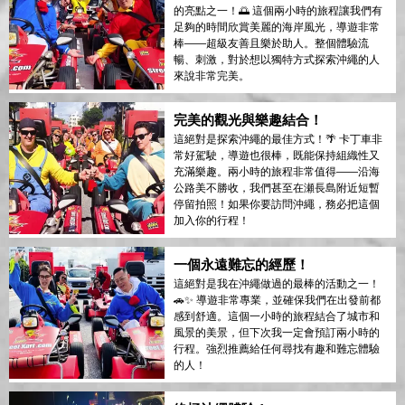
的亮點之一！🌅 這個兩小時的旅程讓我們有
足夠的時間欣賞美麗的海岸風光，導遊非常
棒——超級友善且樂於助人。整個體驗流
暢、刺激，對於想以獨特方式探索沖繩的人
來說非常完美。
完美的觀光與樂趣結合！
這絕對是探索沖繩的最佳方式！🌴 卡丁車非
常好駕駛，導遊也很棒，既能保持組織性又
充滿樂趣。兩小時的旅程非常值得——沿海
公路美不勝收，我們甚至在瀬長島附近短暫
停留拍照！如果你要訪問沖繩，務必把這個
加入你的行程！
一個永遠難忘的經歷！
這絕對是我在沖繩做過的最棒的活動之一！
🚗✨ 導遊非常專業，並確保我們在出發前都
感到舒適。這個一小時的旅程結合了城市和
風景的美景，但下次我一定會預訂兩小時的
行程。強烈推薦給任何尋找有趣和難忘體驗
的人！