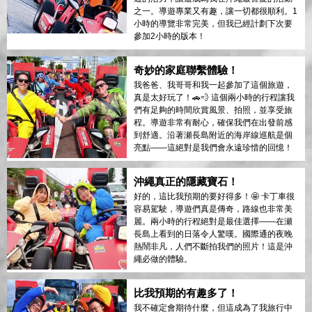
之一。導遊專業又有趣，讓一切都很順利。1
小時的導覽非常完美，但我已經計劃下次要
參加2小時的版本！
奇妙的家庭聯繫體驗！
我爸爸、我哥哥和我一起參加了這個旅遊，
真是太好玩了！🚗💨 這個兩小時的行程讓我
們有足夠的時間欣賞風景、拍照，並享受旅
程。導遊非常有耐心，確保我們在出發前感
到舒適。沿著瀬長島附近的海岸線巡航是個
亮點——這絕對是我們會永遠珍惜的回憶！
沖繩真正的隱藏寶石！
好的，這比我預期的要好得多！🤩 卡丁車很
容易駕駛，導遊們真是傳奇，路線也非常美
麗。兩小時的行程絕對是最佳選擇——在瀬
長島上看到的日落令人驚嘆。國際通的夜晚
熱鬧非凡，人們不斷拍我們的照片！這是沖
繩必做的體驗。
比我預期的有趣多了！
我不確定會期待什麼，但這成為了我旅行中