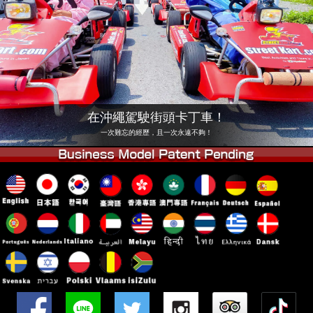
公司
預訂
更換店鋪
東京 品川 #1
東京 秋葉原 #1
東京 秋葉原 #2
東京 澀谷
東京 澀谷分店
東京灣
在沖繩駕駛街頭卡丁車！
東京 淺草
大阪
一次難忘的經歷，且一次永遠不夠！
沖繩