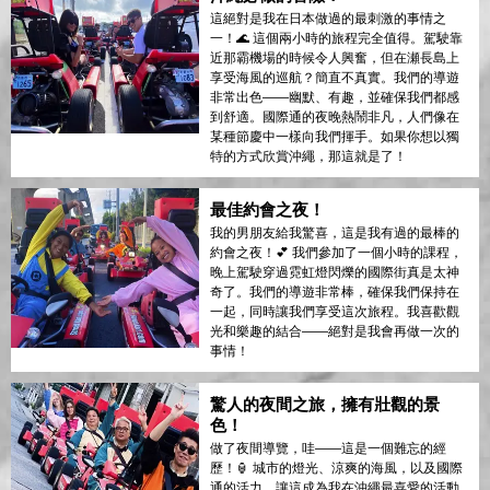
這絕對是我在日本做過的最刺激的事情之
一！🌊 這個兩小時的旅程完全值得。駕駛靠
近那霸機場的時候令人興奮，但在瀬長島上
享受海風的巡航？簡直不真實。我們的導遊
非常出色——幽默、有趣，並確保我們都感
到舒適。國際通的夜晚熱鬧非凡，人們像在
某種節慶中一樣向我們揮手。如果你想以獨
特的方式欣賞沖繩，那這就是了！
最佳約會之夜！
我的男朋友給我驚喜，這是我有過的最棒的
約會之夜！💕 我們參加了一個小時的課程，
晚上駕駛穿過霓虹燈閃爍的國際街真是太神
奇了。我們的導遊非常棒，確保我們保持在
一起，同時讓我們享受這次旅程。我喜歡觀
光和樂趣的結合——絕對是我會再做一次的
事情！
驚人的夜間之旅，擁有壯觀的景
色！
做了夜間導覽，哇——這是一個難忘的經
歷！🏮 城市的燈光、涼爽的海風，以及國際
通的活力，讓這成為我在沖繩最喜愛的活動