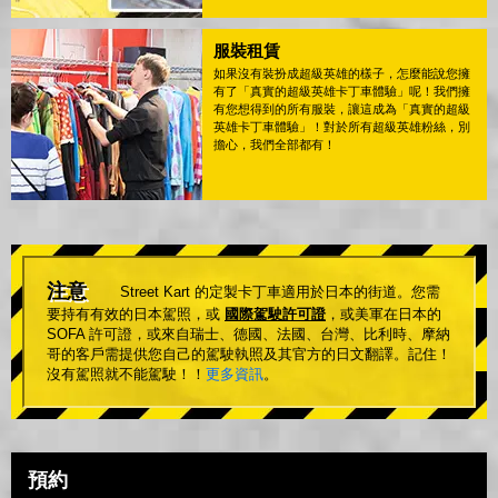
服裝租賃
如果沒有裝扮成超級英雄的樣子，怎麼能說您擁
有了「真實的超級英雄卡丁車體驗」呢！我們擁
有您想得到的所有服裝，讓這成為「真實的超級
英雄卡丁車體驗」！對於所有超級英雄粉絲，別
擔心，我們全部都有！
注意
Street Kart 的定製卡丁車適用於日本的街道。您需
要持有有效的日本駕照，或
國際駕駛許可證
，或美軍在日本的
SOFA 許可證，或來自瑞士、德國、法國、台灣、比利時、摩納
哥的客戶需提供您自己的駕駛執照及其官方的日文翻譯。記住！
沒有駕照就不能駕駛！！
更多資訊
。
預約