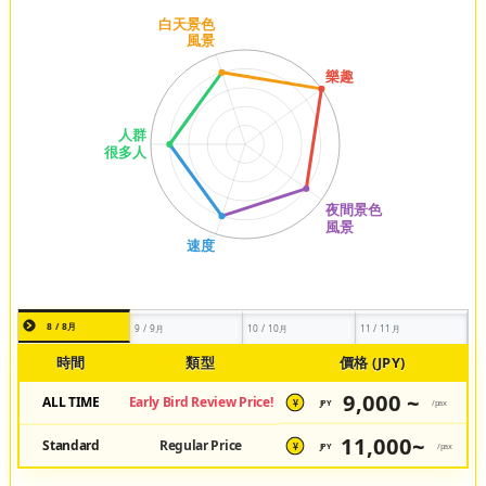
8 / 8月
9 / 9月
10 / 10月
11 / 11月
時間
類型
價格 (JPY)
9,000 ~
ALL TIME
Early Bird Review Price!
JPY
/pax
¥
11,000~
Standard
Regular Price
JPY
/pax
¥