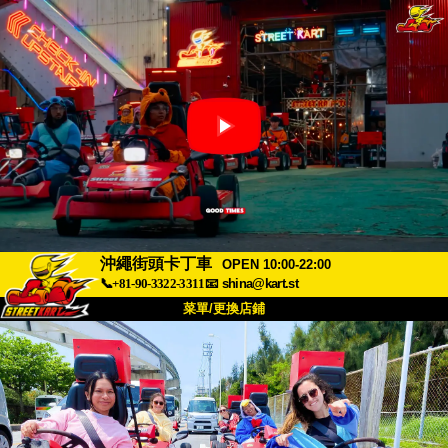
沖繩街頭卡丁車
OPEN 10:00-22:00
📞+81-90-3322-3311
📧
shina@kart.st
菜單/更換店鋪
首頁
關於我們
規格
價格
交通資訊
顧客評價
常見問題