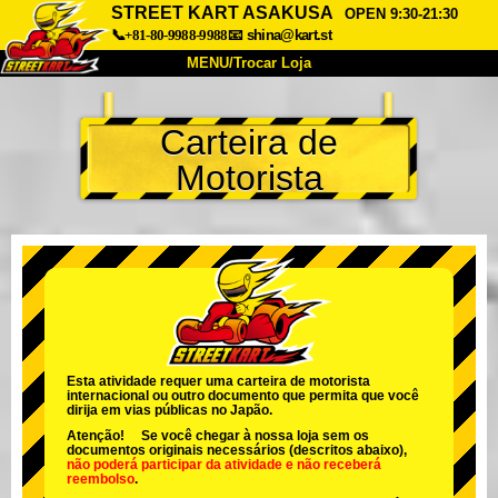
STREET KART ASAKUSA
OPEN 9:30-21:30
📞+81-80-9988-9988
📧
shina@kart.st
MENU/Trocar Loja
INÍCIO
Carteira de
Sobre
Especificações
Preços
Motorista
Acesso
Opiniões
FAQ
Empresa
Reserva
Trocar Loja
Tokyo Shinagawa
Tokyo Akihabara#1
Tokyo Akihabara#2
Tokyo Shibuya
Tokyo Shibuya Annex
Tokyo Bay
Esta atividade requer uma carteira de motorista
internacional ou outro documento que permita que você
Tokyo Asakusa
Osaka
dirija em vias públicas no Japão.
Atenção! Se você chegar à nossa loja sem os
Okinawa
documentos originais necessários (descritos abaixo),
não poderá participar da atividade
e
não receberá
reembolso
.