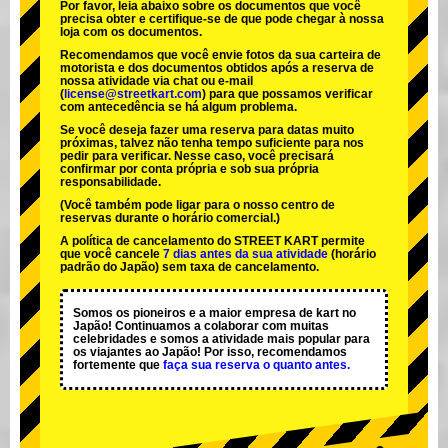
Por favor, leia abaixo sobre os documentos que você
precisa obter e certifique-se de que pode chegar à nossa
loja com os documentos.
Recomendamos que você envie fotos da sua carteira de
motorista e dos documentos obtidos após a reserva de
nossa atividade via chat ou e-mail
(
license@streetkart.com
) para que possamos verificar
com antecedência se há algum problema.
Se você deseja fazer uma reserva para datas muito
próximas, talvez não tenha tempo suficiente para nos
pedir para verificar. Nesse caso, você precisará
confirmar por conta própria e sob sua própria
responsabilidade.
(Você também pode ligar para o nosso centro de
reservas durante o horário comercial.)
A política de cancelamento do STREET KART permite
que você cancele
7 dias antes da sua atividade
(horário
padrão do Japão) sem taxa de cancelamento.
Somos os
pioneiros
e a
maior empresa de kart
no
Japão! Continuamos a colaborar com
muitas
celebridades
e somos a
atividade mais popular
para
os viajantes ao Japão! Por isso, recomendamos
fortemente que
faça sua reserva o quanto antes.