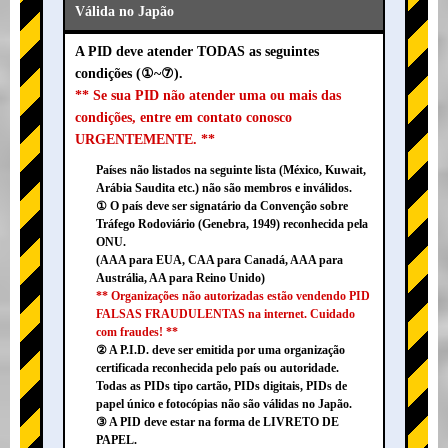
Válida no Japão
A PID deve atender TODAS as seguintes
condições (①~⑦).
** Se sua PID não atender uma ou mais das
condições, entre em contato conosco
URGENTEMENTE. **
Países não listados na seguinte lista (México, Kuwait,
Arábia Saudita etc.) não são membros e inválidos.
① O país deve ser signatário da Convenção sobre
Tráfego Rodoviário (Genebra, 1949) reconhecida pela
ONU.
(AAA para EUA, CAA para Canadá, AAA para
Austrália, AA para Reino Unido)
** Organizações não autorizadas estão vendendo PID
FALSAS FRAUDULENTAS na internet. Cuidado
com fraudes! **
② A P.I.D. deve ser emitida por uma organização
certificada reconhecida pelo país ou autoridade.
Todas as PIDs tipo cartão, PIDs digitais, PIDs de
papel único e fotocópias não são válidas no Japão.
③ A PID deve estar na forma de LIVRETO DE
PAPEL.