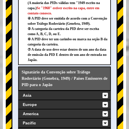
(A maioria das PIDs válidas tem "1949 escrito na
capa.)
Se "1968" estiver escrito na capa, entre em
contato conosco.
④ A PID deve ser emitida de acordo com a Convenção
sobre Tráfego Rodoviário (Genebra, 1949).
⑤ A categoria da carteira da PID deve ser escrita
como A, B, C, D, ou E.
⑥ A PID deve ter um carimbo ou marca na seção B da
categoria da carteira.
⑦ A data de uso deve estar dentro de um ano da data
de emissão da PID E dentro de um ano de entrada no
Japão.
Signatário da Convenção sobre Tráfego
Rodoviário (Genebra, 1949) / Países Emissores de
PID para o Japão
Asia
Europe
America
Pacific