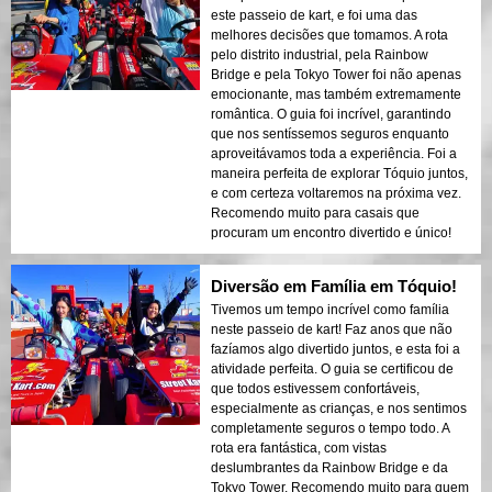
este passeio de kart, e foi uma das
melhores decisões que tomamos. A rota
pelo distrito industrial, pela Rainbow
Bridge e pela Tokyo Tower foi não apenas
emocionante, mas também extremamente
romântica. O guia foi incrível, garantindo
que nos sentíssemos seguros enquanto
aproveitávamos toda a experiência. Foi a
maneira perfeita de explorar Tóquio juntos,
e com certeza voltaremos na próxima vez.
Recomendo muito para casais que
procuram um encontro divertido e único!
Diversão em Família em Tóquio!
Tivemos um tempo incrível como família
neste passeio de kart! Faz anos que não
fazíamos algo divertido juntos, e esta foi a
atividade perfeita. O guia se certificou de
que todos estivessem confortáveis,
especialmente as crianças, e nos sentimos
completamente seguros o tempo todo. A
rota era fantástica, com vistas
deslumbrantes da Rainbow Bridge e da
Tokyo Tower. Recomendo muito para quem