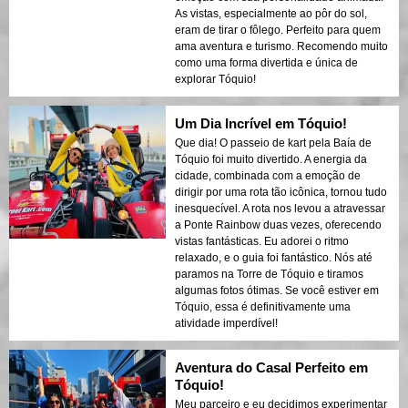
As vistas, especialmente ao pôr do sol,
eram de tirar o fôlego. Perfeito para quem
ama aventura e turismo. Recomendo muito
como uma forma divertida e única de
explorar Tóquio!
Um Dia Incrível em Tóquio!
Que dia! O passeio de kart pela Baía de
Tóquio foi muito divertido. A energia da
cidade, combinada com a emoção de
dirigir por uma rota tão icônica, tornou tudo
inesquecível. A rota nos levou a atravessar
a Ponte Rainbow duas vezes, oferecendo
vistas fantásticas. Eu adorei o ritmo
relaxado, e o guia foi fantástico. Nós até
paramos na Torre de Tóquio e tiramos
algumas fotos ótimas. Se você estiver em
Tóquio, essa é definitivamente uma
atividade imperdível!
Aventura do Casal Perfeito em
Tóquio!
Meu parceiro e eu decidimos experimentar