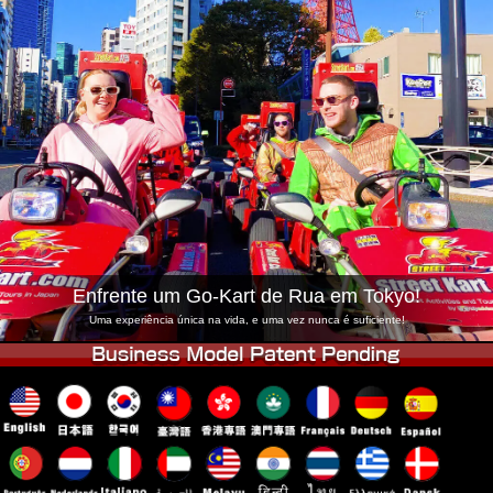
Empresa
Reserva
Trocar Loja
Tokyo Shinagawa
Tokyo Akihabara#1
Tokyo Akihabara#2
Tokyo Shibuya
Tokyo Shibuya Annex
Tokyo Bay
Tokyo Asakusa
Osaka
Okinawa
Enfrente um Go-Kart de Rua em Tokyo!
Uma experiência única na vida, e uma vez nunca é suficiente!