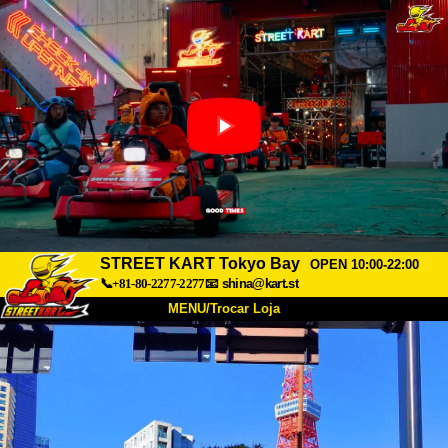
STREET KART Tokyo Bay
OPEN 10:00-22:00
📞+81-80-2277-2277
📧
shina@kart.st
MENU/Trocar Loja
INÍCIO
Sobre
Especificações
Preços
Acesso
Opiniões
FAQ