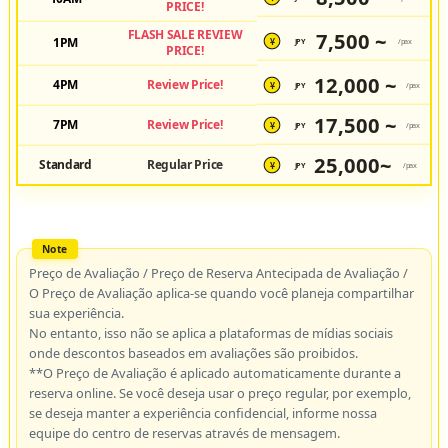
PRICE!
FLASH SALE REVIEW
7,500 ~
1PM
JPY
/pax
¥
PRICE!
12,000 ~
4PM
Review Price!
JPY
/pax
¥
17,500 ~
7PM
Review Price!
JPY
/pax
¥
25,000~
Standard
Regular Price
JPY
/pax
¥
Preço de Avaliação / Preço de Reserva Antecipada de Avaliação /
O Preço de Avaliação aplica-se quando você planeja compartilhar
sua experiência.
No entanto, isso não se aplica a plataformas de mídias sociais
onde descontos baseados em avaliações são proibidos.
**O Preço de Avaliação é aplicado automaticamente durante a
reserva online. Se você deseja usar o preço regular, por exemplo,
se deseja manter a experiência confidencial, informe nossa
equipe do centro de reservas através de mensagem.