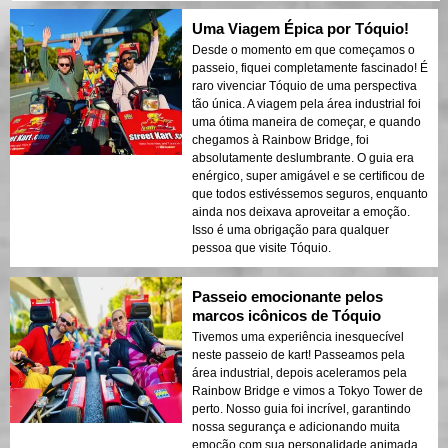
Uma Viagem Épica por Tóquio!
Desde o momento em que começamos o
passeio, fiquei completamente fascinado! É
raro vivenciar Tóquio de uma perspectiva
tão única. A viagem pela área industrial foi
uma ótima maneira de começar, e quando
chegamos à Rainbow Bridge, foi
absolutamente deslumbrante. O guia era
enérgico, super amigável e se certificou de
que todos estivéssemos seguros, enquanto
ainda nos deixava aproveitar a emoção.
Isso é uma obrigação para qualquer
pessoa que visite Tóquio.
Passeio emocionante pelos
marcos icônicos de Tóquio
Tivemos uma experiência inesquecível
neste passeio de kart! Passeamos pela
área industrial, depois aceleramos pela
Rainbow Bridge e vimos a Tokyo Tower de
perto. Nosso guia foi incrível, garantindo
nossa segurança e adicionando muita
emoção com sua personalidade animada.