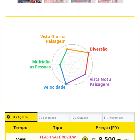
8 / Agosto
9 / Setembro
10 / Outubro
11 / Novembro
Tempo
Tipo
Preço (JPY)
FLASH SALE REVIEW
8,500 ~
10AM
JPY
/pax
¥