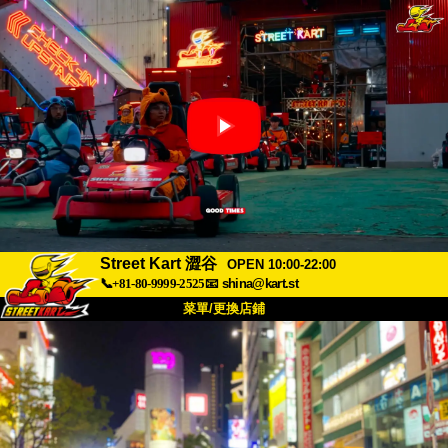
Street Kart 澀谷
OPEN 10:00-22:00
📞+81-80-9999-2525
📧
shina@kart.st
菜單/更換店鋪
首頁
關於
規格
價格
交通方式
顧客聲音
常見問題