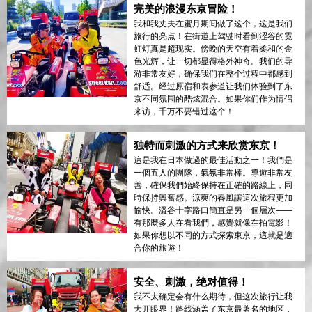
完美的浪漫东京冒险！
我和我丈夫在蜜月期间做了这个，这是我们
旅行的亮点！在街道上驾驶时看到涩谷的霓
虹灯真是超现实。傍晚的天空有着柔和的金
色光辉，让一切都显得格外神奇。我们的导
游非常友好，确保我们在整个过程中都感到
舒适。经过原宿和表参道让我们体验到了东
京不同氛围的酷炫混合。如果你们作为情侣
来访，千万不要错过这个！
独特而刺激的方式来欣赏东京！
這是我在日本做過的最佳活動之一！我們是
一個五人的團隊，氣氛非常棒。導遊非常友
善，確保我們始終保持在正確的路線上，同
時保持興奮感。涼爽的春風讓這次旅程更加
愉快。澀谷十字路口簡直是另一個層次——
有那麼多人在看我們，感覺就像在拍電影！
如果你想以不同的方式探索東京，這就是適
合你的旅遊！
安全、刺激，绝对值得！
我不太确定会有什么期待，但这次旅行让我
大开眼界！路线涵盖了东京最著名的地区，