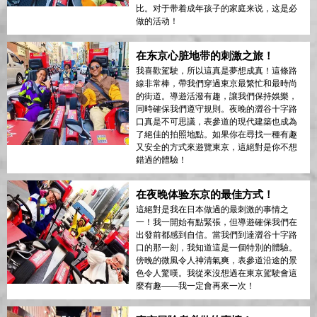
比。对于带着成年孩子的家庭来说，这是必
做的活动！
在东京心脏地带的刺激之旅！
我喜歡駕駛，所以這真是夢想成真！這條路
線非常棒，帶我們穿過東京最繁忙和最時尚
的街道。導遊活潑有趣，讓我們保持娛樂，
同時確保我們遵守規則。夜晚的澀谷十字路
口真是不可思議，表參道的現代建築也成為
了絕佳的拍照地點。如果你在尋找一種有趣
又安全的方式來遊覽東京，這絕對是你不想
錯過的體驗！
在夜晚体验东京的最佳方式！
這絕對是我在日本做過的最刺激的事情之
一！我一開始有點緊張，但導遊確保我們在
出發前都感到自信。當我們到達澀谷十字路
口的那一刻，我知道這是一個特別的體驗。
傍晚的微風令人神清氣爽，表參道沿途的景
色令人驚嘆。我從來沒想過在東京駕駛會這
麼有趣——我一定會再來一次！