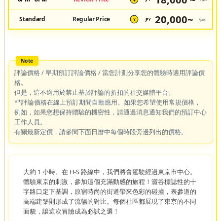
¥
20,000~
Standard
Regular Price
JPY
/pax
¥
評論價格 / 早期預訂評論價格 / 當您計劃分享您的體驗時適用評論價
格。
但是，這不適用於禁止基於評論的折扣的社交媒體平台。
**評論價格在線上預訂期間自動應用。如果您希望使用常規價格，
例如，如果您想保持體驗的機密性，請通過消息通知我們的預訂中心
工作人員。
有關最新定價，請參閱下面日曆中每個時段旁邊列出的價格。
大約 1 小時。在 H-S 路線中，我們將會駕駛經過東京市中心。
體驗東京的刺激，參加這個充滿動感的旅程！澀谷標誌性的十
字路口定下基調，原宿時尚的街道帶來色彩的碰撞，表參道的
高端建築則形成了流暢的對比。每個社區都展現了東京的不同
面貌，讓這次冒險成為必試之選！