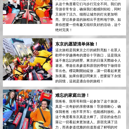
从这个角度看它们与步行完全不同。我们的
导游非常专业，确保我们都感到轻松，同时
又保持了活力。细雨让城市的灯光更加明
亮。穿过表参道的旅程出乎意料地宁静。如
果你想要一些有趣又组织良好的活动，这个
绝对完美！
东京的愿望清单体验！
這次旅程是我東京之行的絕對亮點！在眾人
歡呼中穿越傳奇的澀谷十字路口，這是我永
遠不會忘記的經歷。東京的日落天際線令人
著迷。導遊在表參道和原宿的帶領下做得非
常出色。櫻花剛開始綻放，讓一切看起來更
加美麗。如果你要訪問東京，想要留下永恆
的回憶，這就是適合你的旅程！
难忘的家庭出游！
我爸爸、我哥哥和我一起参加了这个旅游，
真是一次奇妙的亲密体验！导游很耐心，确
保我爸爸（他不常开车）也能感到放松。从
这个角度看东京真是太棒了。涩谷的金色日
落让一切看起来更加迷人。原宿充满了活
力，而表参道优雅的街道形成了鲜明的对