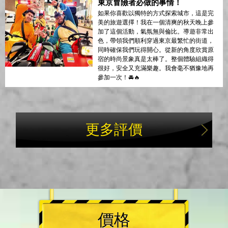
東京冒險者必做的事情！
如果你喜歡以獨特的方式探索城市，這是完
美的旅遊選擇！我在一個清爽的秋天晚上參
加了這個活動，氣氛無與倫比。導遊非常出
色，帶領我們順利穿過東京最繁忙的街道，
同時確保我們玩得開心。從新的角度欣賞原
宿的時尚景象真是太棒了。整個體驗組織得
很好，安全又充滿樂趣。我會毫不猶豫地再
參加一次！🚘🔥
更多評價
價格