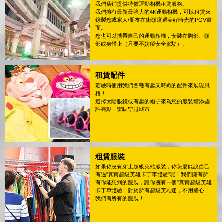
我們店鋪提供特價運動相機租賃服務。
我們擁有最新最強大的4K運動相機，可以租賃來
錄製您或家人/朋友在街頭度過美好時光的POV畫
面。
您也可以攜帶自己的運動相機，安裝在胸部、頭
部或身體上（只要不妨礙安全駕駛）。
租賃配件
駕駛時使用我們各種有趣又時尚的配件來展現風
格！
選擇太陽眼鏡或有趣的帽子來為您的服裝增添些
許亮點，駕駛穿越城市。
租賃服裝
如果你沒有穿上超級英雄服裝，你怎麼能說自己
有過"真實超級英雄卡丁車體驗"呢！我們擁有所
有你能想到的服裝，讓你擁有一個"真實超級英雄
卡丁車體驗！對於所有超級英雄迷，不用擔心，
我們有所有的服裝！