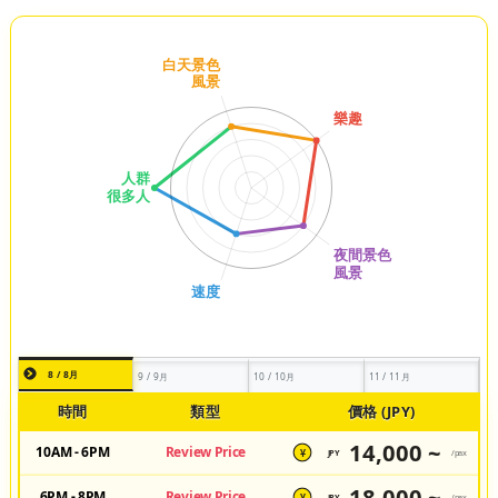
8 / 8月
9 / 9月
10 / 10月
11 / 11月
時間
類型
價格 (JPY)
14,000 ~
10AM - 6PM
Review Price
JPY
/pax
¥
18,000 ~
6PM - 8PM
Review Price
JPY
/pax