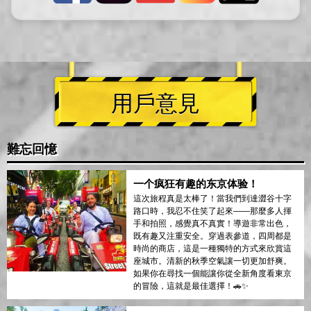
用戶意見
難忘回憶
一个疯狂有趣的东京体验！
這次旅程真是太棒了！當我們到達澀谷十字
路口時，我忍不住笑了起來——那麼多人揮
手和拍照，感覺真不真實！導遊非常出色，
既有趣又注重安全。穿過表參道，四周都是
時尚的商店，這是一種獨特的方式來欣賞這
座城市。清新的秋季空氣讓一切更加舒爽。
如果你在尋找一個能讓你從全新角度看東京
的冒險，這就是最佳選擇！🚗✨