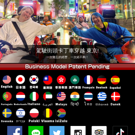
公司
預訂
更換店鋪
東京品川 #1
東京秋葉原#1
東京秋葉原#2
東京澀谷
東京澀谷附屬
東京灣
駕駛街頭卡丁車穿越 東京!
東京淺草
大阪
一次難忘的經歷，一次絕不夠！
沖繩