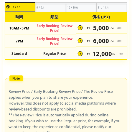
8 / 8月
9 / 9月
10 / 10月
11 / 11月
時間
類型
價格 (JPY)
Early Booking Review
5,000 ~
10AM - 5PM
JPY
/pax
¥
Price!
Early Booking Review
6,000 ~
7PM
JPY
/pax
¥
Price!
12,000~
Standard
Regular Price
JPY
/pax
¥
Review Price / Early Booking Review Price / The Review Price
applies when you plan to share your experience.
However, this does not apply to social media platforms where
review-based discounts are prohibited.
**The Review Price is automatically applied during online
booking. If you wish to use the Regular price, for example, if you
want to keep the experience confidential, please notify our