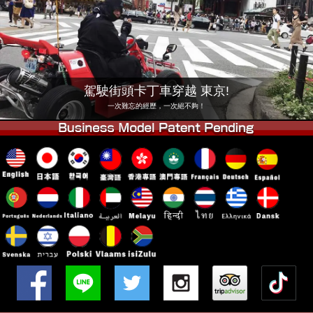
公司
預訂
更換店鋪
東京 品川 #1
東京 秋葉原 #1
東京 秋葉原 #2
東京 澀谷
駕駛街頭卡丁車穿越 東京!
東京 澀谷附店
東京灣
一次難忘的經歷，一次絕不夠！
東京 淺草
大阪
沖繩