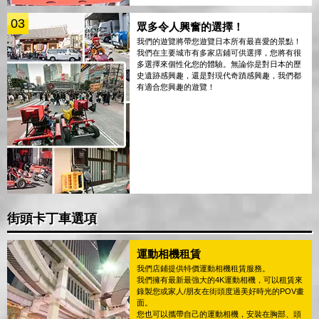
03
眾多令人興奮的選擇！
我們的遊覽將帶您遊覽日本所有最喜愛的景點！
我們在主要城市有多家店鋪可供選擇，您將有很
多選擇來個性化您的體驗。無論你是對日本的歷
史遺跡感興趣，還是對現代奇蹟感興趣，我們都
有適合您興趣的遊覽！
街頭卡丁車選項
運動相機租賃
我們店鋪提供特價運動相機租賃服務。
我們擁有最新最強大的4K運動相機，可以租賃來
錄製您或家人/朋友在街頭度過美好時光的POV畫
面。
您也可以攜帶自己的運動相機，安裝在胸部、頭