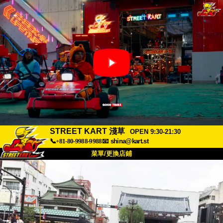
STREET KART 淺草
OPEN 9:30-21:30
📞+81-80-9988-9988
📧
shina@kart.st
菜單/更換店鋪
首頁
關於
規格
價格
交通方式
顧客聲音
常見問題