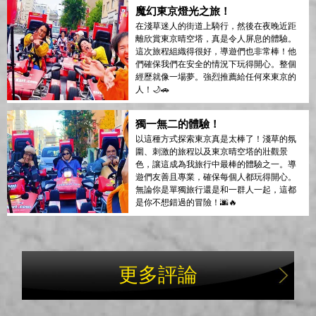
魔幻東京燈光之旅！
在淺草迷人的街道上騎行，然後在夜晚近距
離欣賞東京晴空塔，真是令人屏息的體驗。
這次旅程組織得很好，導遊們也非常棒！他
們確保我們在安全的情況下玩得開心。整個
經歷就像一場夢。強烈推薦給任何來東京的
人！🌙🚗
獨一無二的體驗！
以這種方式探索東京真是太棒了！淺草的氛
圍、刺激的旅程以及東京晴空塔的壯觀景
色，讓這成為我旅行中最棒的體驗之一。導
遊們友善且專業，確保每個人都玩得開心。
無論你是單獨旅行還是和一群人一起，這都
是你不想錯過的冒險！🌆🔥
更多評論