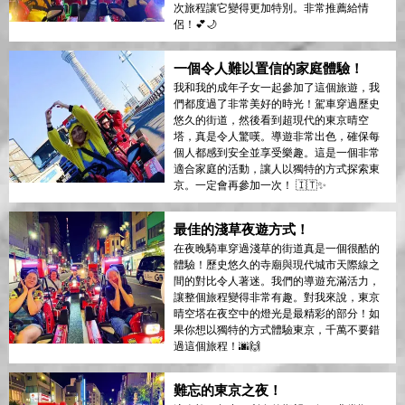
次旅程讓它變得更加特別。非常推薦給情
侶！💕🌙
一個令人難以置信的家庭體驗！
我和我的成年子女一起參加了這個旅遊，我
們都度過了非常美好的時光！駕車穿過歷史
悠久的街道，然後看到超現代的東京晴空
塔，真是令人驚嘆。導遊非常出色，確保每
個人都感到安全並享受樂趣。這是一個非常
適合家庭的活動，讓人以獨特的方式探索東
京。一定會再參加一次！ 🇮🇹✨
最佳的淺草夜遊方式！
在夜晚騎車穿過淺草的街道真是一個很酷的
體驗！歷史悠久的寺廟與現代城市天際線之
間的對比令人著迷。我們的導遊充滿活力，
讓整個旅程變得非常有趣。對我來說，東京
晴空塔在夜空中的燈光是最精彩的部分！如
果你想以獨特的方式體驗東京，千萬不要錯
過這個旅程！🌆🙌
難忘的東京之夜！