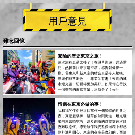
用戶意見
難忘回憶
驚險的歷史東京之旅！
這次旅程真是太棒了！在淺草巡遊，經過雷
門，然後前往東京晴空塔，感覺就像夢一
樣。舊東京和新東京的結合真是令人驚嘆。
導遊們非常出色——專業又有趣！夜晚的城
市燈光讓一切變得更加美好。如果你在尋找
一個難忘的東京冒險，這就是了！🚗✨
情侶在東京必做的事！
我和我的伴侶把這個當作一個獨特的約會之
夜，真是超級棒！淺草的熱鬧街道、燈光璀
璨的東京晴空塔，以及刺激的遊覽讓這次經
歷難以忘懷。導遊確保我們整個過程中都感
到舒適和開心。東京的夜晚是魔幻的，而這