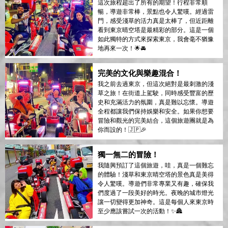
這次旅程超出了所有的期望！行程非常順
暢，導遊非常棒，景點也令人驚嘆。經過雷
門，感受淺草的活力真是太棒了，但近距離
看到東京晴空塔是最精彩的部分。這是一個
如此獨特的方式來探索東京，我會毫不猶豫
地再來一次！🌟🚘
完美的文化與樂趣混合！
我之前去過東京，但這次絕對是最刺激的淺
草之旅！在街道上駕駛，同時感受豐富的歷
史和充滿活力的氛圍，真是難以忘懷。導遊
全程都讓我們保持娛樂和安全。如果你想要
冒險和觀光的完美結合，這個旅遊團就是為
你而設的！🇯🇵🎉
獨一無二的冒險！
我隨興預訂了這個旅遊，哇，真是一個難忘
的體驗！淺草和東京晴空塔的景色真是美得
令人驚嘆。導遊們非常專業又有趣，確保我
們度過了一段美好的時光。夜晚的城市燈光
讓一切變得更加神奇。這是每個人來東京時
至少應該嘗試一次的活動！✨🏯