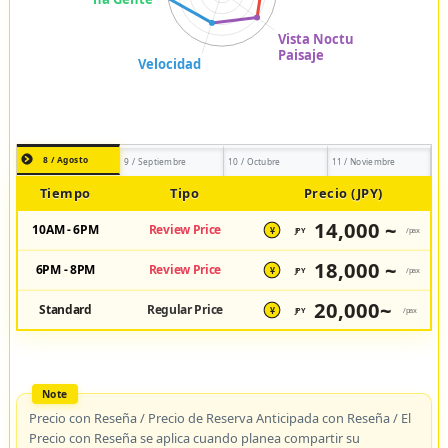
8 / Agosto
9 / Septiembre
10 / Octubre
11 / Noviembre
Tiempo
Tipo
Precio (JPY)
14,000 ~
10AM - 6PM
Review Price
JPY
/pax
¥
18,000 ~
6PM - 8PM
Review Price
JPY
/pax
¥
20,000~
Standard
Regular Price
JPY
/pax
¥
Precio con Reseña / Precio de Reserva Anticipada con Reseña / El
Precio con Reseña se aplica cuando planea compartir su