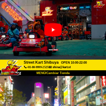
Street Kart Shibuya
OPEN 10:00-22:00
📞+81-80-9999-2525
📧
shina@kart.st
MENÚ/Cambiar Tienda
INICIO
Acerca de
Especificaciones
Precios
Acceso
Testimonios
Preguntas Frecuentes