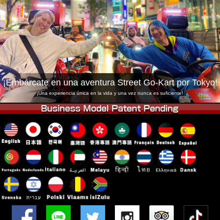
Empresa
Reservas
Cambiar Tienda
Tokyo Shinagawa
Tokyo Akihabara#1
Tokyo Akihabara#2
Tokyo Shibuya
Tokyo Shibuya Annex
Tokyo Bay
¡Embárcate en una aventura Street Go-Kart por Tokyo!
Tokyo Asakusa
Osaka
¡Una experiencia única en la vida y una vez nunca es suficiente!
Okinawa