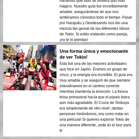
haciendo que todo se sintiera aún más
mágico. Nuestro guía fue increíblemente
amable, asegurándose de que nos
sintiéramos cómodos todo el tiempo. Pasar
por Harajuku y Omotesando nos dio una
mezcla tan genial de las diferentes vibras
de Tokio. Si estás visitando como pareja,
¡no te lo pierdas!
Una forma única y emocionante
de ver Tokio!
Esta fue una de las mejores actividades
que hice en Japón. Éramos un grupo de
cinco, y la energía era increíble. El guía era
muy amable y se aseguró de que siempre
estuviéramos en el camino correcto
mientras mantenía la emoción. La fresca
brisa primaveral hacía que el paseo fuera
aún más agradable. El Cruce de Shibuya
era simplemente de otro nivel: ¡tantas
personas mirándonos, era como estar en
una película! Si quieres explorar Tokio de
una manera diferente, ¡este es el tour para
ti!