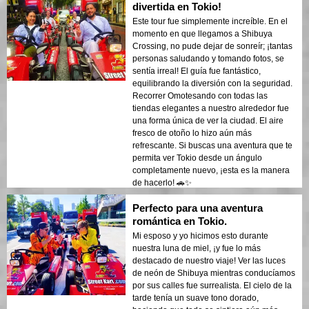
divertida en Tokio!
Este tour fue simplemente increíble. En el
momento en que llegamos a Shibuya
Crossing, no pude dejar de sonreír; ¡tantas
personas saludando y tomando fotos, se
sentía irreal! El guía fue fantástico,
equilibrando la diversión con la seguridad.
Recorrer Omotesando con todas las
tiendas elegantes a nuestro alrededor fue
una forma única de ver la ciudad. El aire
fresco de otoño lo hizo aún más
refrescante. Si buscas una aventura que te
permita ver Tokio desde un ángulo
completamente nuevo, ¡esta es la manera
de hacerlo! 🚗✨
Perfecto para una aventura
romántica en Tokio.
Mi esposo y yo hicimos esto durante
nuestra luna de miel, ¡y fue lo más
destacado de nuestro viaje! Ver las luces
de neón de Shibuya mientras conducíamos
por sus calles fue surrealista. El cielo de la
tarde tenía un suave tono dorado,