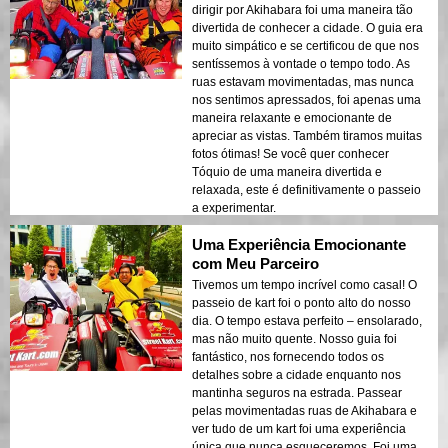
dirigir por Akihabara foi uma maneira tão
divertida de conhecer a cidade. O guia era
muito simpático e se certificou de que nos
sentíssemos à vontade o tempo todo. As
ruas estavam movimentadas, mas nunca
nos sentimos apressados, foi apenas uma
maneira relaxante e emocionante de
apreciar as vistas. Também tiramos muitas
fotos ótimas! Se você quer conhecer
Tóquio de uma maneira divertida e
relaxada, este é definitivamente o passeio
a experimentar.
Uma Experiência Emocionante
com Meu Parceiro
Tivemos um tempo incrível como casal! O
passeio de kart foi o ponto alto do nosso
dia. O tempo estava perfeito – ensolarado,
mas não muito quente. Nosso guia foi
fantástico, nos fornecendo todos os
detalhes sobre a cidade enquanto nos
mantinha seguros na estrada. Passear
pelas movimentadas ruas de Akihabara e
ver tudo de um kart foi uma experiência
única que nunca esqueceremos. Foi uma