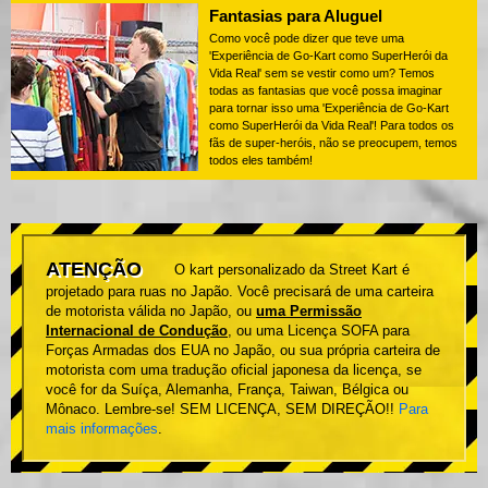
Fantasias para Aluguel
Como você pode dizer que teve uma
'Experiência de Go-Kart como SuperHerói da
Vida Real' sem se vestir como um? Temos
todas as fantasias que você possa imaginar
para tornar isso uma 'Experiência de Go-Kart
como SuperHerói da Vida Real'! Para todos os
fãs de super-heróis, não se preocupem, temos
todos eles também!
ATENÇÃO
O kart personalizado da Street Kart é
projetado para ruas no Japão. Você precisará de uma carteira
de motorista válida no Japão, ou
uma Permissão
Internacional de Condução
, ou uma Licença SOFA para
Forças Armadas dos EUA no Japão, ou sua própria carteira de
motorista com uma tradução oficial japonesa da licença, se
você for da Suíça, Alemanha, França, Taiwan, Bélgica ou
Mônaco. Lembre-se! SEM LICENÇA, SEM DIREÇÃO!!
Para
mais informações
.