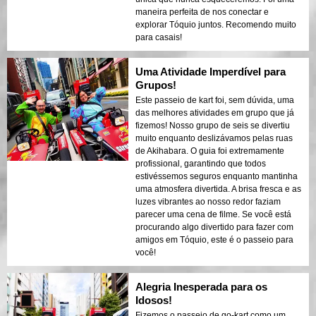
maneira perfeita de nos conectar e
explorar Tóquio juntos. Recomendo muito
para casais!
Uma Atividade Imperdível para
Grupos!
Este passeio de kart foi, sem dúvida, uma
das melhores atividades em grupo que já
fizemos! Nosso grupo de seis se divertiu
muito enquanto deslizávamos pelas ruas
de Akihabara. O guia foi extremamente
profissional, garantindo que todos
estivéssemos seguros enquanto mantinha
uma atmosfera divertida. A brisa fresca e as
luzes vibrantes ao nosso redor faziam
parecer uma cena de filme. Se você está
procurando algo divertido para fazer com
amigos em Tóquio, este é o passeio para
você!
Alegria Inesperada para os
Idosos!
Fizemos o passeio de go-kart como um