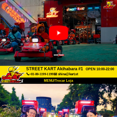
STREET KART Akihabara #1
OPEN 10:00-22:00
📞+81-80-1199-1199
📧
shina@kart.st
MENU/Trocar Loja
INÍCIO
Sobre
Especificações
Preços
Acesso
Opiniões
FAQ