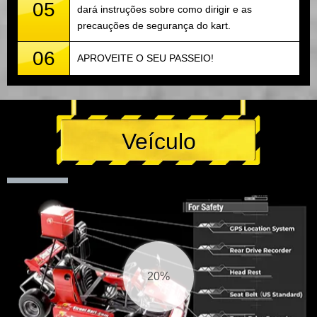
05
dará instruções sobre como dirigir e as
precauções de segurança do kart.
06
APROVEITE O SEU PASSEIO!
Veículo
21%