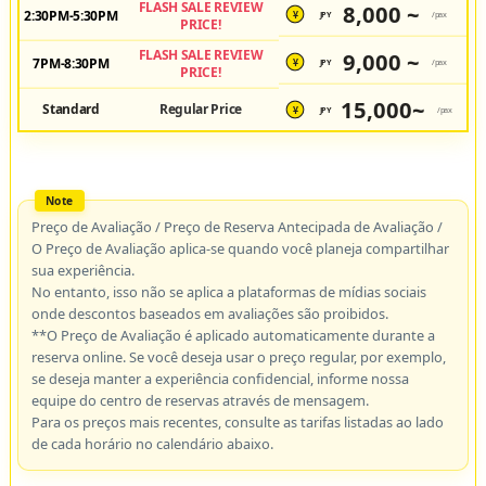
FLASH SALE REVIEW
8,000 ~
2:30PM-5:30PM
JPY
/pax
¥
PRICE!
FLASH SALE REVIEW
9,000 ~
7PM-8:30PM
JPY
/pax
¥
PRICE!
15,000~
Standard
Regular Price
JPY
/pax
¥
Preço de Avaliação / Preço de Reserva Antecipada de Avaliação /
O Preço de Avaliação aplica-se quando você planeja compartilhar
sua experiência.
No entanto, isso não se aplica a plataformas de mídias sociais
onde descontos baseados em avaliações são proibidos.
**O Preço de Avaliação é aplicado automaticamente durante a
reserva online. Se você deseja usar o preço regular, por exemplo,
se deseja manter a experiência confidencial, informe nossa
equipe do centro de reservas através de mensagem.
Para os preços mais recentes, consulte as tarifas listadas ao lado
de cada horário no calendário abaixo.