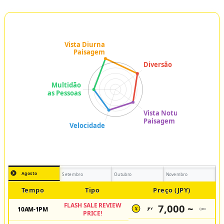
Agosto
Setembro
Outubro
Novembro
Tempo
Tipo
Preço (JPY)
FLASH SALE REVIEW
7,000 ~
10AM-1PM
JPY
/pax
¥
PRICE!